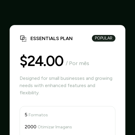
ESSENTIALS PLAN
POPULAR
$24.00
/ Por mês
Designed for small businesses and growing
needs with enhanced features and
flexibility.
5
Formatos
2000
Otimizar Imagens