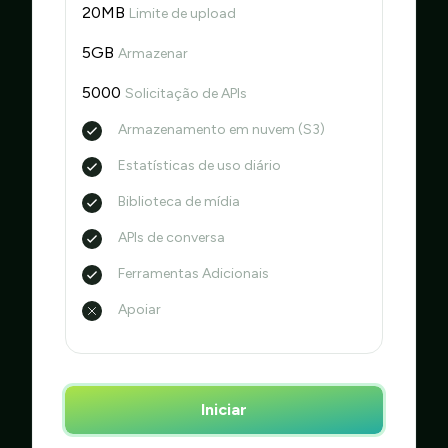
20MB
Limite de upload
5GB
Armazenar
5000
Solicitação de APIs
Armazenamento em nuvem (S3)
Estatísticas de uso diário
Biblioteca de mídia
APIs de conversa
Ferramentas Adicionais
Apoiar
Iniciar